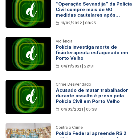
“Operação Sevandija” da Polícia
Civil cumpre mais de 60
medidas cautelares após
investigações em Porto Velho
11/02/2022 | 09:25
Violência
Polícia investiga morte de
fisioterapeuta esfaqueado em
Porto Velho
04/11/2021 | 22:31
Crime Desvendado
Acusado de matar trabalhador
durante assalto é preso pela
Polícia Civil em Porto Velho
04/03/2021 | 05:38
Contra o Crime
Polícia Federal apreende R$ 2