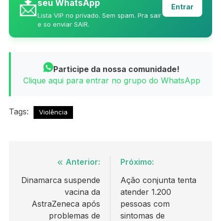
📩
seu WhatsApp
Entrar
Lista VIP no privado. Sem spam. Pra sair
e so enviar SAIR.
Participe da nossa comunidade!
Clique aqui para entrar no grupo do WhatsApp
Tags:
Violência
Navegação
Anterior:
Próximo:
de
Dinamarca suspende
Ação conjunta tenta
vacina da
atender 1.200
Post
AstraZeneca após
pessoas com
problemas de
sintomas de