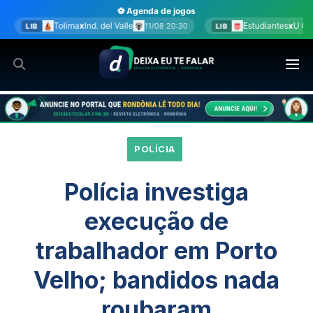
Ir
⚽ Agenda de jogos
para
 del Valle
Estudiantes
x
U Católica
11/08 20:30
11/08 20:30
LIB
o
conteúdo
POLÍCIA
Polícia investiga
execução de
trabalhador em Porto
Velho; bandidos nada
roubaram