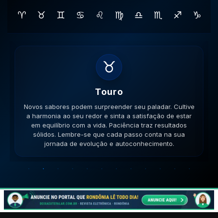
♈
♉
♊
♋
♌
♍
♎
♏
♐
♑
♊
Gemeos
Novas amizades podem surgir em lugares inusitados. A
versatilidade é seu ponto forte; use-a para resolver
impasses de forma criativa. A versatilidade ajudará no
sucesso. Lembre-se que cada passo conta na sua
jornada de evolução e autoconhecimento.