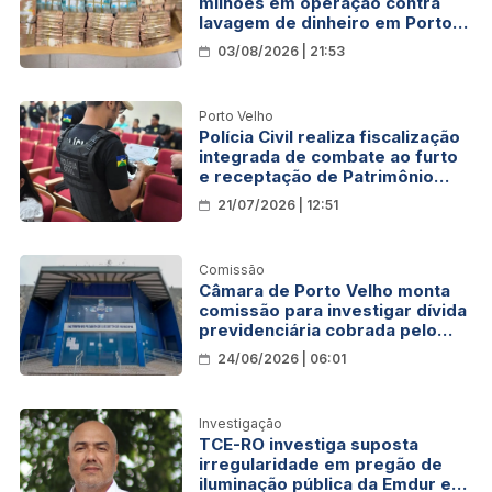
milhões em operação contra
lavagem de dinheiro em Porto
Velho
03/08/2026 | 21:53
Porto Velho
Polícia Civil realiza fiscalização
integrada de combate ao furto
e receptação de Patrimônio
Público em Porto Velho
21/07/2026 | 12:51
Comissão
Câmara de Porto Velho monta
comissão para investigar dívida
previdenciária cobrada pelo
Ipam
24/06/2026 | 06:01
Investigação
TCE-RO investiga suposta
irregularidade em pregão de
iluminação pública da Emdur em