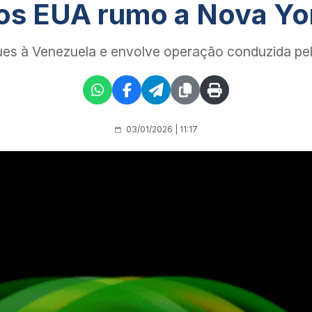
os EUA rumo a Nova Yo
ues à Venezuela e envolve operação conduzida p
03/01/2026 | 11:17