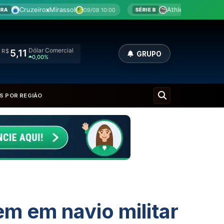
l
Athletic
x
Criciúma
09/08 10:00
09/08 10:00
SÉRIE B
BRA
Dólar Comercial
R$
5,11
GRUPO
0,00%
S POR REGIÃO
m em navio militar