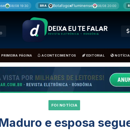
Botafogo
x
Fluminense
Cruzeiro
x
Mirasso
08/08 20:00
BRA
BRA
RO
PRIMEIRA PÁGINA
ACONTECIMENTOS
EDITORIAL
NOTÍCIA
FOI NOTÍCIA
Maduro e esposa segue