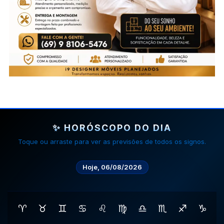
✨ HORÓSCOPO DO DIA
Toque ou arraste para ver as previsões de todos os signos.
Hoje, 06/08/2026
♈
♉
♊
♋
♌
♍
♎
♏
♐
♑