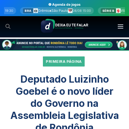
Ir
⚽ Agenda de jogos
para
o
x
São Paulo
Vila Nova
x
Sport
08/08 15:00
08/08 15:00
SÉRIE B
o
conteúdo
PRIMEIRA PÁGINA
Deputado Luizinho
Goebel é o novo líder
do Governo na
Assembleia Legislativa
de Rondônia