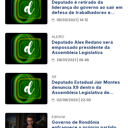
Deputado é retirado da
liderança do governo ao sair em
defesa de trabalhadores e
redução do ICMS do
05/03/2021 | 14:12
combustível
ALE/RO
Deputado Alex Redano será
empossado presidente da
Assembleia Legislativa
28/01/2021 | 05:46
X9
Deputado Estadual Jair Montes
denuncia X9 dentro da
Assembleia Legislativa de
Rondônia; Confira vídeo
02/06/2020 | 22:00
Editorial
Governo de Rondônia
enfraquece o próprio partido