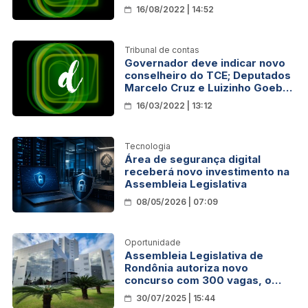
novo deputado estadual
16/08/2022 | 14:52
Tribunal de contas
Governador deve indicar novo
conselheiro do TCE; Deputados
Marcelo Cruz e Luizinho Goebel
disputam vaga
16/03/2022 | 13:12
Tecnologia
Área de segurança digital
receberá novo investimento na
Assembleia Legislativa
08/05/2026 | 07:09
Oportunidade
Assembleia Legislativa de
Rondônia autoriza novo
concurso com 300 vagas, o
maior da última década
30/07/2025 | 15:44