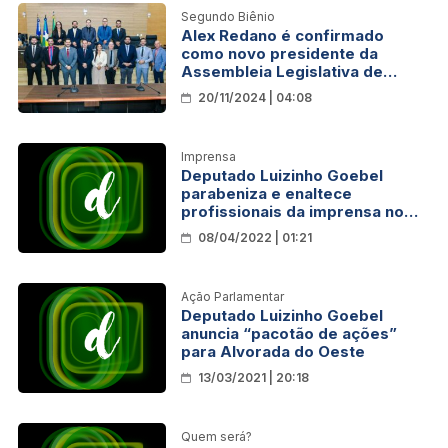
Segundo Biênio
Alex Redano é confirmado
como novo presidente da
Assembleia Legislativa de
Rondônia a partir de fevereiro
20/11/2024 | 04:08
Imprensa
Deputado Luizinho Goebel
parabeniza e enaltece
profissionais da imprensa no
dia do Jornalista
08/04/2022 | 01:21
Ação Parlamentar
Deputado Luizinho Goebel
anuncia “pacotão de ações”
para Alvorada do Oeste
13/03/2021 | 20:18
Quem será?