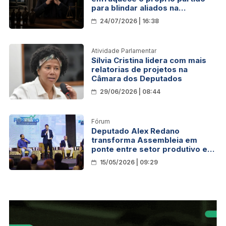
para blindar aliados na
Assembleia
24/07/2026 | 16:38
Atividade Parlamentar
Sílvia Cristina lidera com mais
relatorias de projetos na
Câmara dos Deputados
29/06/2026 | 08:44
Fórum
Deputado Alex Redano
transforma Assembleia em
ponte entre setor produtivo e
economia de Rondônia
15/05/2026 | 09:29