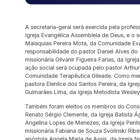
A secretaria-geral será exercida pela prof
Igreja Evangélica Assembleia de Deus, e o s
Malaquias Pereira Mota, da Comunidade Evan
responsabilidade do pastor Daniel Alves do
missionária Gilvanir Figueira Farias, da Igr
ação social será ocupada pelo pastor Arthur
Comunidade Terapêutica Gileade. Como membr
pastora Elenilce dos Santos Pereira, da Igre
Guimarães Lima, da Igreja Metodista Wesley
Também foram eleitos os membros do Consel
Renato Sérgio Clemente, da Igreja Batista Á
Angelina Lopes de Menezes, da Igreja Pente
missionária Fabiana de Souza Svolinski Rib
apóstola Angela Maria de Assis, da Igreja No