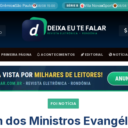
Vila Nova
x
Sport
Remo
x
 15:00
08/08 15:00
SÉRIE B
BRA
RO
PRIMEIRA PÁGINA
ACONTECIMENTOS
EDITORIAL
NOTÍCIA
FOI NOTÍCIA
 dos Ministros Evangél