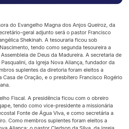
essora do Evangelho Magna dos Anjos Queiroz, da
ecretário-geral adjunto será o pastor Francisco
gélica Shekinah. A tesouraria ficou sob
 Nascimento, tendo como segunda tesoureira a
eja Assembleia de Deus da Madureira. A secretaria de
 Pasqualini, da Igreja Nova Aliança, fundador da
os suplentes da diretoria foram eleitos a
ja Casa de Oração, e o presbítero Francisco Rogério
ana.
ho Fiscal. A presidência ficou com o obreiro
gape, tendo como vice-presidente a missionária
costal Fonte de Água Viva, e como secretária a
eiro. Como membros suplentes foram eleitos a
va Aliança; o pastor Cledson da Silva, da Igreja