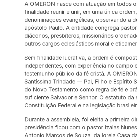
A OMERON nasce com atuação em todos os m
finalidade reunir e unir, em uma única ordem
denominações evangélicas, observando a dec
apóstolo Paulo. A entidade congrega pastore
diáconos, presbíteros, missionários ordenad
outros cargos eclesiásticos moral e eticamen
Sem finalidade lucrativa, a ordem é compos
independentes, com experiência no campo e
testemunho público da fé cristã. A OMERON
Santíssima Trindade — Pai, Filho e Espírito
do Novo Testamento como regra de fé e prá
suficiente Salvador e Senhor. O estatuto da 
Constituição Federal e na legislação brasileir
Durante a assembleia, foi eleita a primeir
presidência ficou com o pastor Izaias Nunes
Antonio Marcos de Souza, da Igreja Casa da 