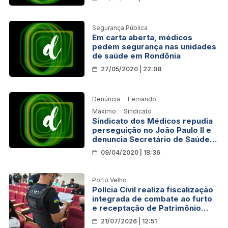
à saúde
Segurança Pública
Em carta aberta, médicos
pedem segurança nas unidades
de saúde em Rondônia
27/05/2020 | 22:08
Denúncia
Fernando
Máximo
Sindicato
Sindicato dos Médicos repudia
perseguição no João Paulo II e
denuncia Secretário de Saúde
de RO
09/04/2020 | 18:36
Porto Velho
Polícia Civil realiza fiscalização
integrada de combate ao furto
e receptação de Patrimônio
Público em Porto Velho
21/07/2026 | 12:51