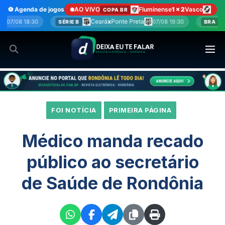
Ir
⚽ Agenda de jogos
AO VIVO
Fluminense
1 x 2
Vasco
COPA BR
para
Ceará
x
Ponte Preta
Grêmio
x
São Paulo
07/08 19:30
08/08 1
BRA
o
conteúdo
FOI NOTÍCIA
PRIMEIRA PÁGINA
Médico manda recado
público ao secretário
de Saúde de Rondônia