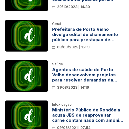
prestação de serviços médicos
20/10/2023 | 14:30
Geral
Prefeitura de Porto Velho
divulga edital de chamamento
público para prestação de
serviços médicos
08/09/2023 | 15:19
Saúde
Agentes de saúde de Porto
Velho desenvolvem projetos
para resolver demandas da
população
31/08/2023 | 14:19
Intoxicação
Ministério Público de Rondônia
acusa JBS de reaproveitar
carne contaminada com amônia,
gás tóxico altamente prejudicial
09/06/2021 | 07:54