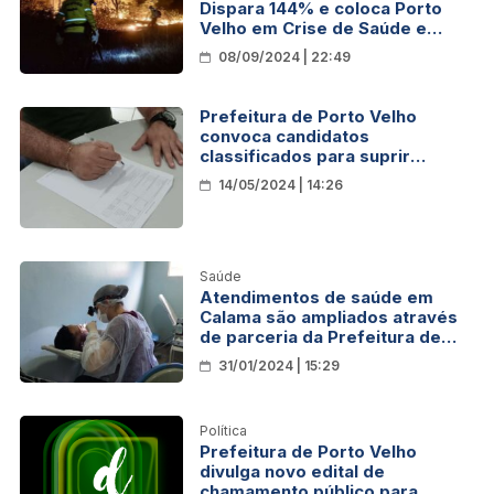
Dispara 144% e coloca Porto
Velho em Crise de Saúde e
Energia
08/09/2024 | 22:49
Prefeitura de Porto Velho
convoca candidatos
classificados para suprir
demanda da Saúde
14/05/2024 | 14:26
Saúde
Atendimentos de saúde em
Calama são ampliados através
de parceria da Prefeitura de
Porto Velho com o “Projeto FOB
31/01/2024 | 15:29
USP em Rondônia”
Política
Prefeitura de Porto Velho
divulga novo edital de
chamamento público para