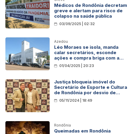
Médicos de Rondônia decretam
greve e alertam para risco de
colapso na saúde pública
03/09/2025 | 02:32
Azedou
Léo Moraes se isola, manda
calar secretários, esconde
ações e compra briga com a
Câmara: confusão toma conta
01/04/2025 | 20:23
da Prefeitura de Porto Velho
Justiça bloqueia imóvel do
Secretário de Esporte e Cultura
de Rondônia por desvio de
recursos públicos
05/11/2024 | 18:49
Rondônia
Queimadas em Rondônia