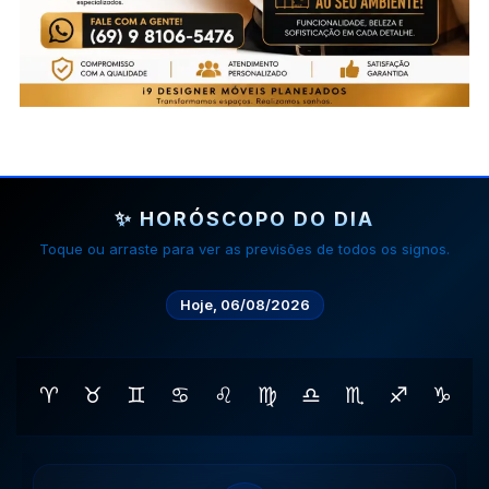
✨ HORÓSCOPO DO DIA
Toque ou arraste para ver as previsões de todos os signos.
Hoje, 06/08/2026
♈
♉
♊
♋
♌
♍
♎
♏
♐
♑