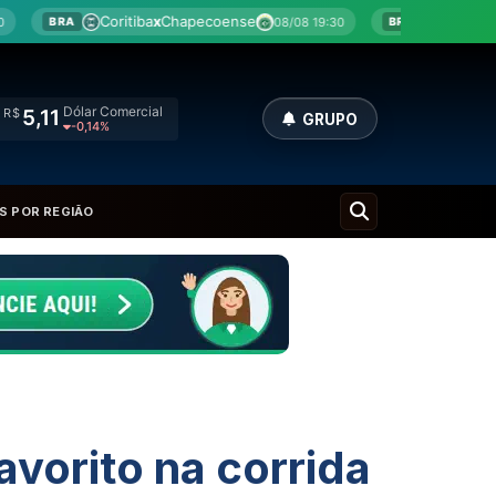
coense
Botafogo
x
Fluminense
08/08 19:30
08/08 20:00
BRA
Dólar Comercial
R$
5,11
GRUPO
-0,14%
S POR REGIÃO
vorito na corrida