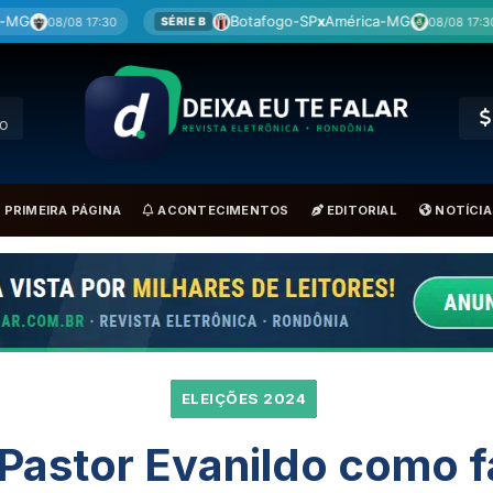
Botafogo-SP
x
América-MG
Coritiba
x
Chape
08/08 17:30
BRA
RO
PRIMEIRA PÁGINA
ACONTECIMENTOS
EDITORIAL
NOTÍCIA
ELEIÇÕES 2024
Pastor Evanildo como fa