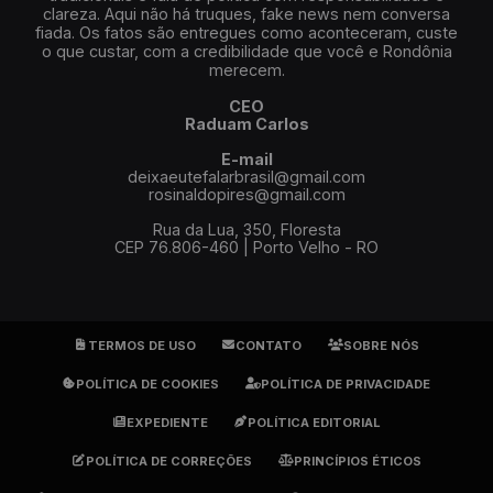
clareza. Aqui não há truques, fake news nem conversa
fiada. Os fatos são entregues como aconteceram, custe
o que custar, com a credibilidade que você e Rondônia
merecem.
CEO
Raduam Carlos
E-mail
deixaeutefalarbrasil@gmail.com
rosinaldopires@gmail.com
Rua da Lua, 350, Floresta
CEP 76.806-460 | Porto Velho - RO
TERMOS DE USO
CONTATO
SOBRE NÓS
POLÍTICA DE COOKIES
POLÍTICA DE PRIVACIDADE
EXPEDIENTE
POLÍTICA EDITORIAL
POLÍTICA DE CORREÇÕES
PRINCÍPIOS ÉTICOS