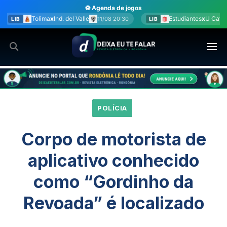
Ir
⚽ Agenda de jogos
para
Valle
Estudiantes
x
U Católica
11/08 20:30
11/08 20:30
LIB
SU
o
conteúdo
POLÍCIA
Corpo de motorista de
aplicativo conhecido
como “Gordinho da
Revoada” é localizado