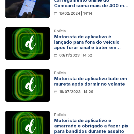
carregamento online do
Comcard soma mais de 400 mil
downloads; veja como usar
15/02/2024 | 14:14
Polícia
Motorista de aplicativo é
lançado para fora do veículo
após furar sinal e bater em
viatura da PRF
03/11/2023 | 14:52
Polícia
Motorista de aplicativo bate em
mureta após dormir no volante
18/07/2023 | 14:29
Polícia
Motorista de aplicativo é
amarrado e obrigado a fazer pix
para bandidos durante assalto