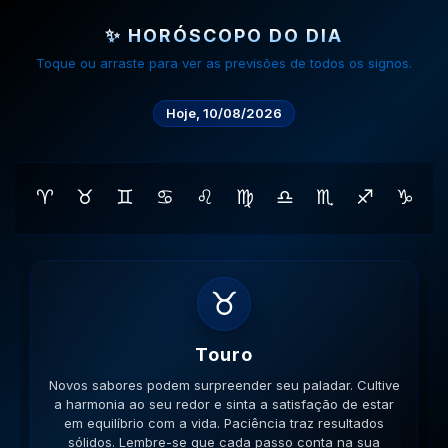
✨ HORÓSCOPO DO DIA
Toque ou arraste para ver as previsões de todos os signos.
Hoje, 10/08/2026
♈
♉
♊
♋
♌
♍
♎
♏
♐
♑
♊
Gemeos
Novas amizades podem surgir em lugares inusitados. A
versatilidade é seu ponto forte; use-a para resolver
impasses de forma criativa. A versatilidade ajudará no
sucesso. Lembre-se que cada passo conta na sua