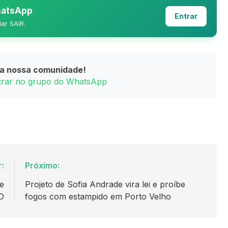
WhatsApp
Entrar
iar SAIR.
da nossa comunidade!
ntrar no grupo do WhatsApp
r:
Próximo:
e
Projeto de Sofia Andrade vira lei e proíbe
O
fogos com estampido em Porto Velho