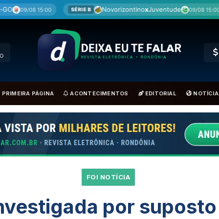
Novorizontino
x
Juventude
Cuiab
09/08 15:00
SÉRIE B
SÉRIE B
RO
PRIMEIRA PÁGINA
ACONTECIMENTOS
EDITORIAL
NOTÍCIA
FOI NOTÍCIA
nvestigada por suposto