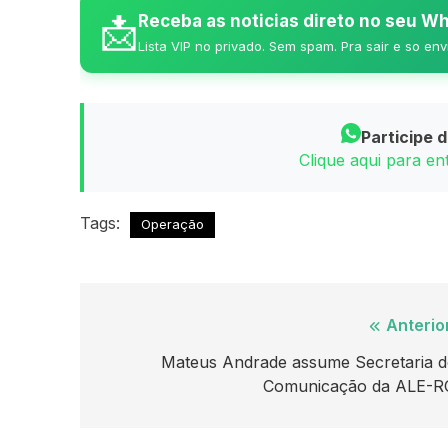
📩
Receba as noticias direto no seu 
Lista VIP no privado. Sem spam. Pra sair e so env
Participe 
Clique aqui para e
Tags:
Operação
Navegação
Anterio
de
Mateus Andrade assume Secretaria d
Comunicação da ALE-R
Post