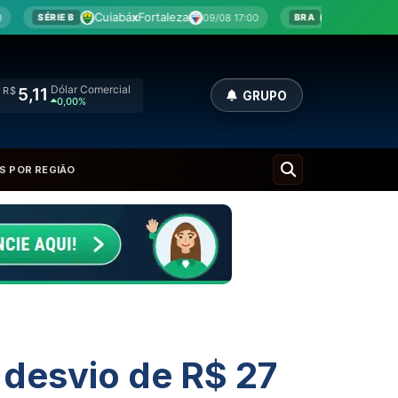
á
x
Fortaleza
Bragantino
x
Corinthians
09/08 17:00
09/08 17:
BRA
Dólar Comercial
R$
5,11
GRUPO
0,00%
S POR REGIÃO
 desvio de R$ 27