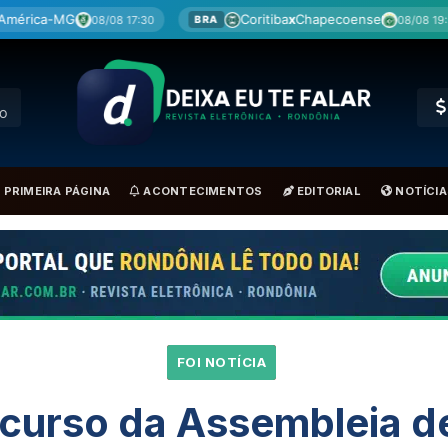
Coritiba
x
Chapecoense
Botafogo
x
Flumine
08/08 19:30
A
BRA
O
PRIMEIRA PÁGINA
ACONTECIMENTOS
EDITORIAL
NOTÍCIA
FOI NOTÍCIA
curso da Assembleia de