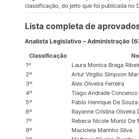
classificação, do jeito que foi publicada no D
Lista completa de aprovados
Analista Legislativo – Administração
(6
Classificação
N
1º
Laura Monica Braga Ribei
2º
Artur Virgilio Simpson Mar
3º
Alex Oliveira Ferreira
4º
Tiago Andrade Concenco
5º
Pablo Henrique De Souza
6º
Rayanne Cristina Oliveira 
7º
Rebeca Nicole Muniz De 
8º
Macicleia Marinho Silva