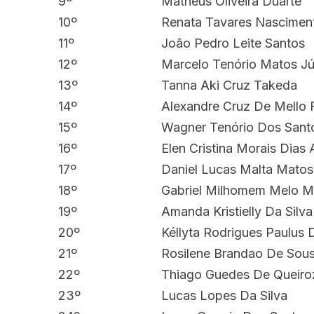
9º
Matheus Oliveira Duarte
10º
Renata Tavares Nascimen
11º
João Pedro Leite Santos
12º
Marcelo Tenório Matos Jú
13º
Tanna Aki Cruz Takeda
14º
Alexandre Cruz De Mello 
15º
Wagner Tenório Dos Sant
16º
Elen Cristina Morais Dias
17º
Daniel Lucas Malta Mato
18º
Gabriel Milhomem Melo M
19º
Amanda Kristielly Da Silv
20º
Kéllyta Rodrigues Paulus 
21º
Rosilene Brandao De Sou
22º
Thiago Guedes De Queiro
23º
Lucas Lopes Da Silva