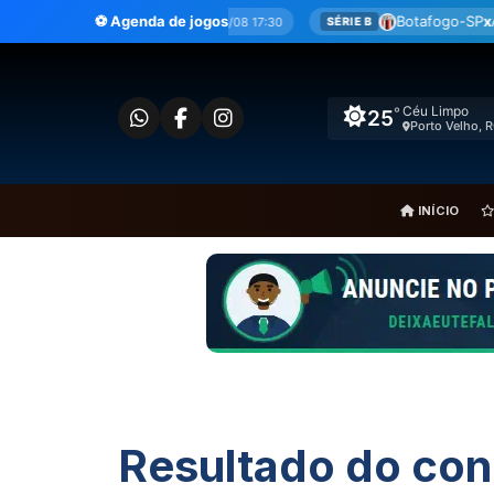
Ir
⚽ Agenda de jogos
Botafogo-SP
x
América-MG
8 17:30
08/08 17:30
SÉRIE B
BR
para
o
conteúdo
Céu Limpo
°
24
Ariquemes, R
INÍCIO
Resultado do con