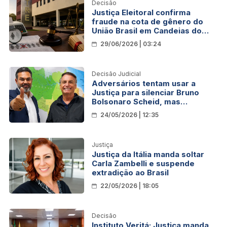
Decisão
Justiça Eleitoral confirma
fraude na cota de gênero do
União Brasil em Candeias do
Jamari
29/06/2026 | 03:24
Decisão Judicial
Adversários tentam usar a
Justiça para silenciar Bruno
Bolsonaro Scheid, mas
candidato reage com força na
24/05/2026 | 12:35
Justiça Eleitoral de Rondônia
Justiça
Justiça da Itália manda soltar
Carla Zambelli e suspende
extradição ao Brasil
22/05/2026 | 18:05
Decisão
Instituto Veritá: Justiça manda