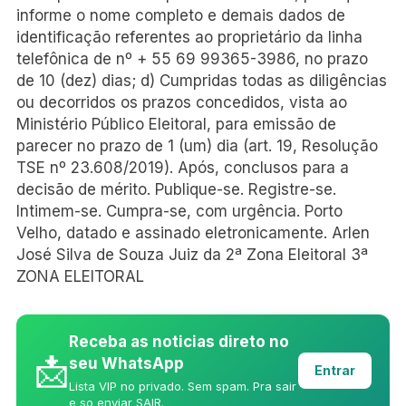
informe o nome completo e demais dados de
identificação referentes ao proprietário da linha
telefônica de nº + 55 69 99365-3986, no prazo
de 10 (dez) dias; d) Cumpridas todas as diligências
ou decorridos os prazos concedidos, vista ao
Ministério Público Eleitoral, para emissão de
parecer no prazo de 1 (um) dia (art. 19, Resolução
TSE nº 23.608/2019). Após, conclusos para a
decisão de mérito. Publique-se. Registre-se.
Intimem-se. Cumpra-se, com urgência. Porto
Velho, datado e assinado eletronicamente. Arlen
José Silva de Souza Juiz da 2ª Zona Eleitoral 3ª
ZONA ELEITORAL
Receba as noticias direto no
📩
seu WhatsApp
Entrar
Lista VIP no privado. Sem spam. Pra sair
e so enviar SAIR.