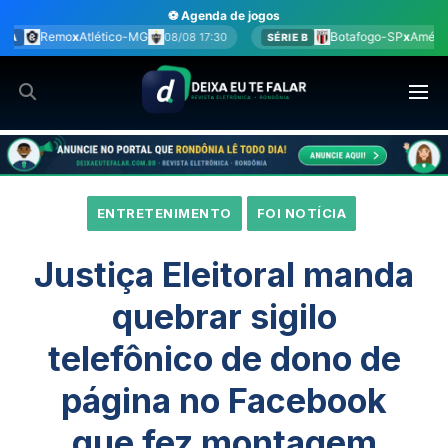
Ir
⚽ Agenda de jogos
para
Botafogo-SP
x
América-MG
08/08 17:30
08/08 17:30
SÉRIE B
o
conteúdo
ENTRETENIMENTO
FOI NOTÍCIA
Justiça Eleitoral manda
quebrar sigilo
telefônico de dono de
página no Facebook
que fez montagem