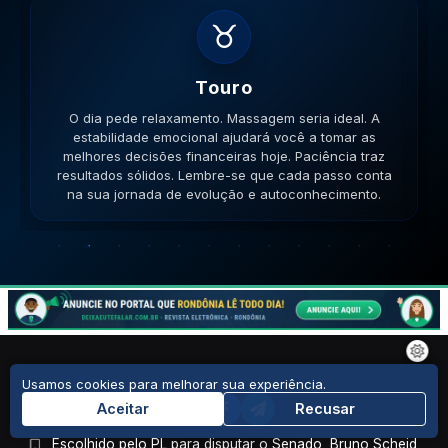
♊
Gemeos
O dia pede movimento. Caminhe, corra, pedale. A
versatilidade é seu ponto forte; use-a para resolver
impasses de forma criativa. A versatilidade ajudará no
sucesso. Lembre-se que cada passo conta na sua
jornada de evolução e autoconhecimento.
Usamos cookies para melhorar sua experiência.
Últimas Notícias
Aceitar
Recusar
Escolhido pelo PL para disputar o Senado, Bruno Scheid