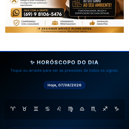
✨ HORÓSCOPO DO DIA
Toque ou arraste para ver as previsões de todos os signos.
Hoje, 07/08/2026
♈
♉
♊
♋
♌
♍
♎
♏
♐
♑