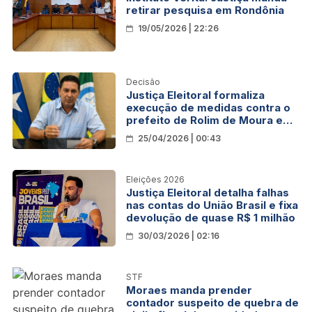
retirar pesquisa em Rondônia
19/05/2026 | 22:26
Decisão
Justiça Eleitoral formaliza
execução de medidas contra o
prefeito de Rolim de Moura em
decorrência de fraude
25/04/2026 | 00:43
documental nas eleições de
2024
Eleições 2026
Justiça Eleitoral detalha falhas
nas contas do União Brasil e fixa
devolução de quase R$ 1 milhão
30/03/2026 | 02:16
STF
Moraes manda prender
contador suspeito de quebra de